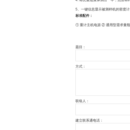
4. 将比重瓶液体倒出一半，然后将
5、一键信息显示被测样机的密度计
标准配件：
① 重计主机电源 ② 通用型需求量瓶 
题目：
方式：
联络人：
建立联系通电话：