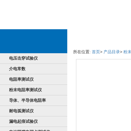
產品详情页
所在位置:
首页
>
产品目录
>
粉
电压击穿试验仪
介电常数
电阻率测试仪
粉末电阻率测试仪
导体、半导体电阻率
耐电弧测试仪
漏电起痕试验仪