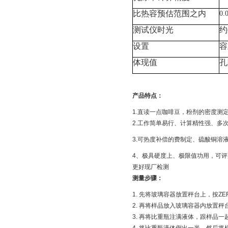
比热容预估范围之内
0.
测试仪时光
约
设置
容
体现值
孔
产品特点：
1.直读一点咖啡豆，粉剂的密度测定
2.工作简单易行、计算精性强、多次
3.可热度补偿的费制定、硫酸铜溶
4、极具硬度上、极限值功用，可评判待
更好现厂检测
测量步骤：
1. 先将玻璃容器放置秤台上，按ZE
2. 再将样品放入玻璃容器内放置秤台
3. 再将比重瓶注满液体，跟样品一起