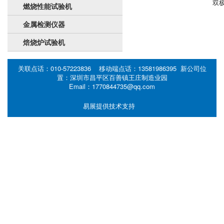
双
燃烧性能试验机
金属检测仪器
焙烧炉试验机
关联点话：010-57223836 移动端点话：13581986395 新公司位
置：深圳市昌平区百善镇王庄制造业园
Email：1770844735@qq.com
易展提供技术支持