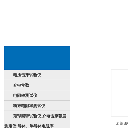
车辆落球回弹试验仪,介电击穿
电压击穿试验仪
介电常数
电阻率测试仪
粉末电阻率测试仪
落球回弹试验仪,介电击穿强度
炭纸四
测定仪:导体、半导体电阻率