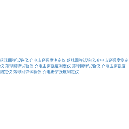
落球回弹试验仪,介电击穿强度测定仪
落球回弹试验仪,介电击穿强度测定
仪
落球回弹试验仪,介电击穿强度测定仪
落球回弹试验仪,介电击穿强度
测定仪
落球回弹试验仪,介电击穿强度测定仪