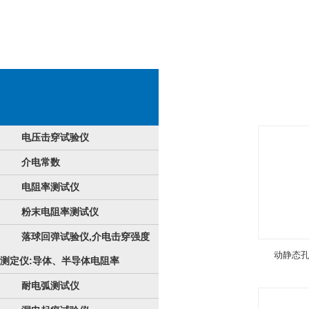
的产品宣传板
电压击穿试验仪
介电常数
电阻率测试仪
粉末电阻率测试仪
落球回弹试验仪,介电击穿强度
动静态
测定仪:导体、半导体电阻率
耐电弧测试仪