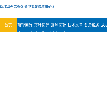
落球回弹试验仪,介电击穿强度测定仪
首页
落球回弹
落球回弹
落球回弹
技术文章
售后服务
成
试验仪,介
试验仪,介
试验仪,介
电击穿强
电击穿强
电击穿强
度测定仪
度测定仪
度测定仪