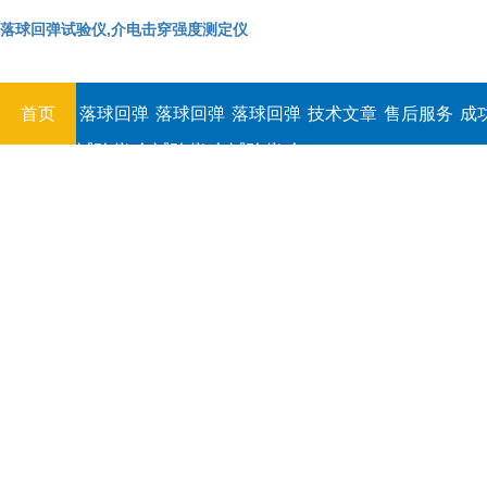
落球回弹试验仪,介电击穿强度测定仪
首页
落球回弹
落球回弹
落球回弹
技术文章
售后服务
成
试验仪,介
试验仪,介
试验仪,介
电击穿强
电击穿强
电击穿强
度测定仪
度测定仪
度测定仪