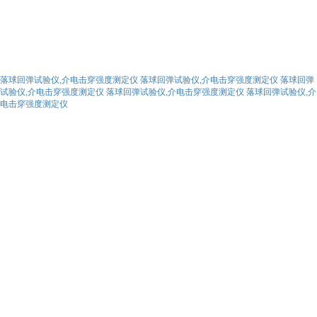
落球回弹试验仪,介电击穿强度测定仪
落球回弹试验仪,介电击穿强度测定仪
落球回弹
试验仪,介电击穿强度测定仪
落球回弹试验仪,介电击穿强度测定仪
落球回弹试验仪,介
电击穿强度测定仪