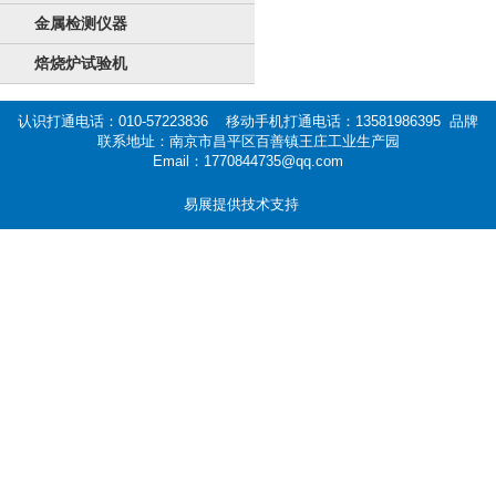
金属检测仪器
焙烧炉试验机
认识打通电话：010-57223836 移动手机打通电话：13581986395 品牌
联系地址：南京市昌平区百善镇王庄工业生产园
Email：1770844735@qq.com
易展提供技术支持