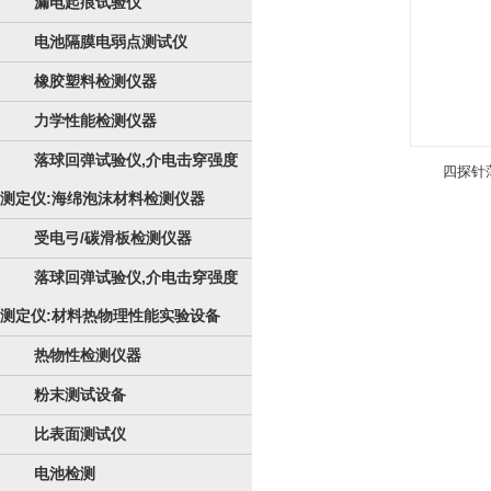
漏电起痕试验仪
电池隔膜电弱点测试仪
橡胶塑料检测仪器
力学性能检测仪器
落球回弹试验仪,介电击穿强度
四探针
测定仪:海绵泡沫材料检测仪器
受电弓/碳滑板检测仪器
落球回弹试验仪,介电击穿强度
测定仪:材料热物理性能实验设备
热物性检测仪器
粉末测试设备
比表面测试仪
电池检测