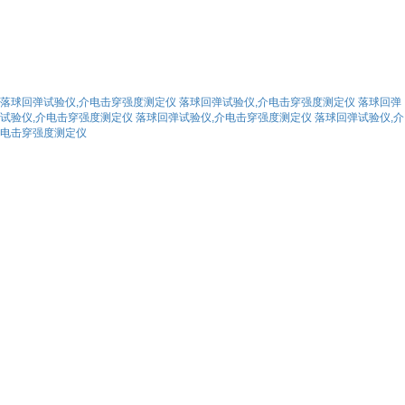
落球回弹试验仪,介电击穿强度测定仪
落球回弹试验仪,介电击穿强度测定仪
落球回弹
试验仪,介电击穿强度测定仪
落球回弹试验仪,介电击穿强度测定仪
落球回弹试验仪,介
电击穿强度测定仪