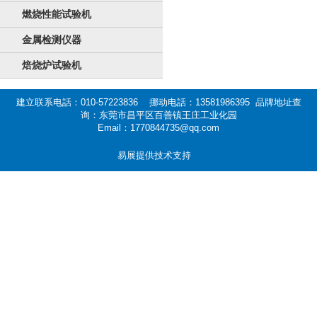
燃烧性能试验机
金属检测仪器
焙烧炉试验机
建立联系电話：010-57223836 挪动电話：13581986395 品牌地址查
询：东莞市昌平区百善镇王庄工业化园
Email：1770844735@qq.com
易展提供技术支持