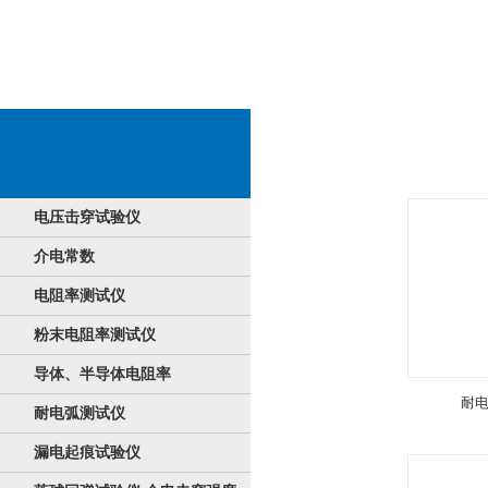
新产品分享
电压击穿试验仪
介电常数
电阻率测试仪
粉末电阻率测试仪
导体、半导体电阻率
耐
耐电弧测试仪
漏电起痕试验仪