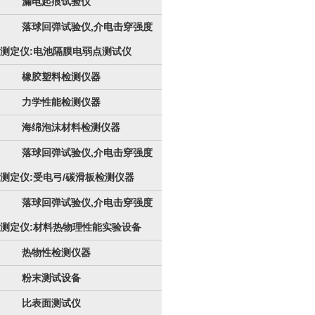
漏电起痕试验仪
落球回弹试验仪,介电击穿强度
测定仪:电池隔膜电弱点测试仪
橡胶塑料检测仪器
力学性能检测仪器
海绵泡沫材料检测仪器
落球回弹试验仪,介电击穿强度
测定仪:受电弓/碳滑板检测仪器
落球回弹试验仪,介电击穿强度
测定仪:材料热物理性能实验设备
热物性检测仪器
粉末测试设备
比表面测试仪