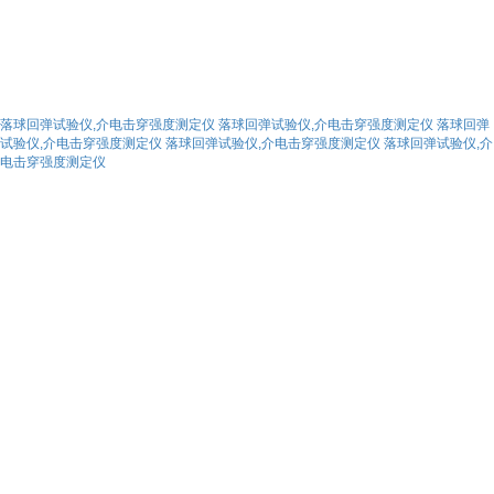
落球回弹试验仪,介电击穿强度测定仪
落球回弹试验仪,介电击穿强度测定仪
落球回弹
试验仪,介电击穿强度测定仪
落球回弹试验仪,介电击穿强度测定仪
落球回弹试验仪,介
电击穿强度测定仪