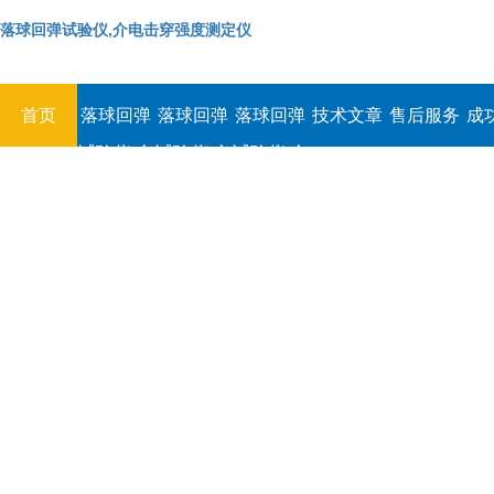
落球回弹试验仪,介电击穿强度测定仪
首页
落球回弹
落球回弹
落球回弹
技术文章
售后服务
成
试验仪,介
试验仪,介
试验仪,介
电击穿强
电击穿强
电击穿强
度测定仪
度测定仪
度测定仪