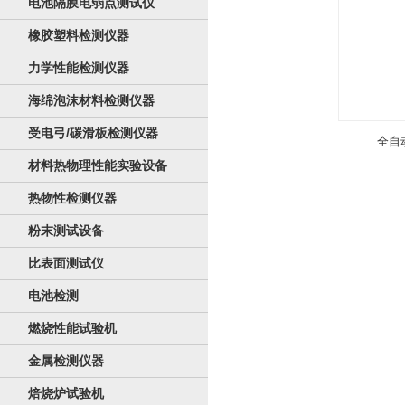
电池隔膜电弱点测试仪
橡胶塑料检测仪器
力学性能检测仪器
海绵泡沫材料检测仪器
受电弓/碳滑板检测仪器
全自
材料热物理性能实验设备
热物性检测仪器
粉末测试设备
比表面测试仪
电池检测
燃烧性能试验机
金属检测仪器
焙烧炉试验机