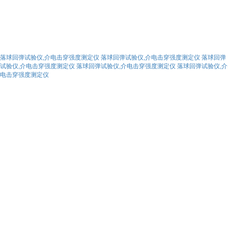
落球回弹试验仪,介电击穿强度测定仪
落球回弹试验仪,介电击穿强度测定仪
落球回弹
试验仪,介电击穿强度测定仪
落球回弹试验仪,介电击穿强度测定仪
落球回弹试验仪,介
电击穿强度测定仪