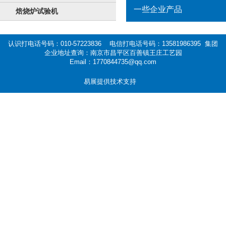
一些企业产品
焙烧炉试验机
认识打电话号码：010-57223836 电信打电话号码：13581986395 集团
企业地址查询：南京市昌平区百善镇王庄工艺园
Email：1770844735@qq.com
易展提供技术支持